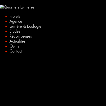
Projets
Agence
Lumière & Écologie
Études
Récompenses
Actualités
Outils
Contact