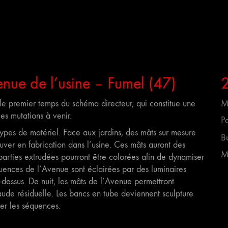
nue de l’usine – Fumel (47)
e premier temps du schéma directeur, qui constitue une
M
les mutations à venir.
P
ypes de matériel. Face aux jardins, des mâts sur mesure
B
uver en fabrication dans l’usine. Ces mâts auront des
M
 parties extrudées pourront être colorées afin de dynamiser
uences de l’Avenue sont éclairées par des luminaires
i-dessus. De nuit, les mâts de l’Avenue permettront
aude résiduelle. Les bancs en tube deviennent sculpture
mer les séquences.