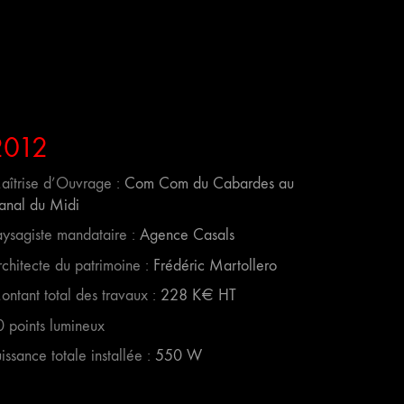
2012
aîtrise d’Ouvrage :
Com Com du Cabardes au
anal du Midi
aysagiste mandataire :
Agence Casals
rchitecte du patrimoine :
Frédéric Martollero
ontant total des travaux :
228 K€ HT
0 points lumineux
issance totale installée :
550 W