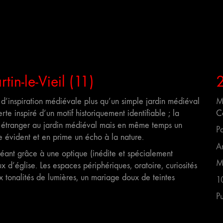
in-le-Vieil (11)
d’inspiration médiévale plus qu’un simple jardin médiéval
M
e inspiré d’un motif historiquement identifiable ; la
C
nt étranger au jardin médiéval mais en même temps un
P
 évident et en prime un écho à la nature.
A
créant grâce à une optique (inédite et spécialement
M
ux d’église. Les espaces périphériques, oratoire, curiosités
x tonalités de lumières, un mariage doux de teintes
1
Pu