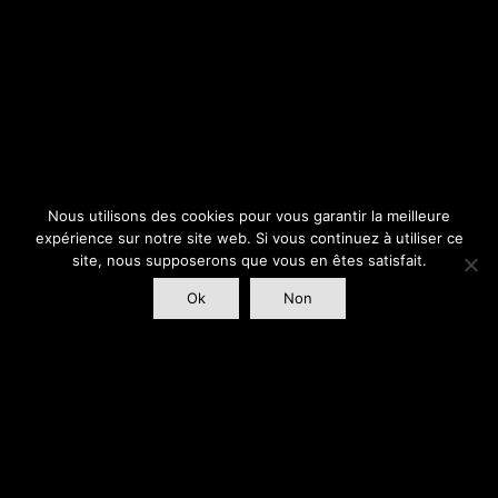
Nous utilisons des cookies pour vous garantir la meilleure
expérience sur notre site web. Si vous continuez à utiliser ce
site, nous supposerons que vous en êtes satisfait.
Ok
Non
Quartiers Lumières
Lionel Bessières
10 Avenue Edouard Herriot
31320 Castanet Tolosan