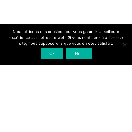
Nous utilisons des cookies pour vous garantir la meilleure
expérience sur notre site web. Si vous continuez à utiliser ce
site, nous supposerons que vous en êtes satisfait.
Ok
Non
Quartiers Lumières
Lionel Bessières
10 Avenue Edouard Herriot
31320 Castanet Tolosan
Email : contact@quartierslumieres.com
Tél : 05 82 74 39 40 – Mobile : 06 03 70 08 71
Mentions légales
|
Crédits photo