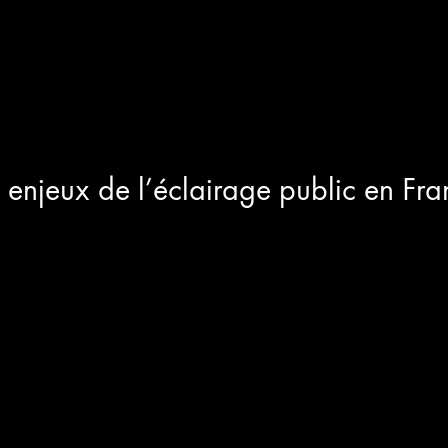
 enjeux de l’éclairage public en Fr
85 000 tonnes de CO2
+ 94 % de lumière