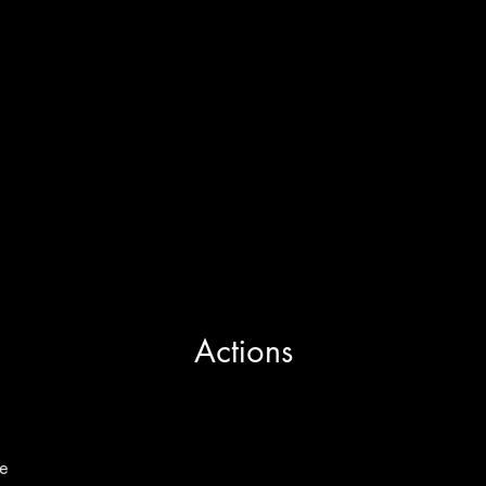
https://www.linkedin.com/pulse/une-semaine-d4animati
Actions