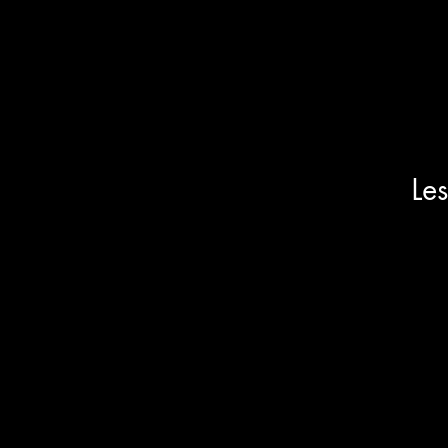
Les
Les enjeux écologiques